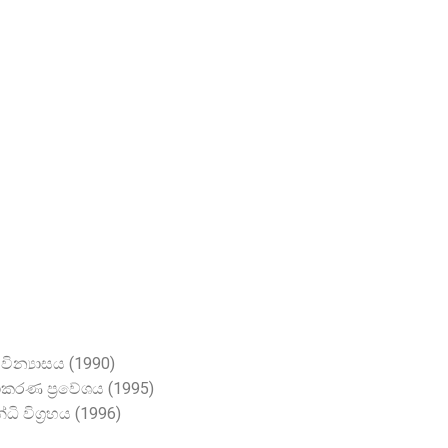
ME
ABOUT / පිළිබඳ
PUBLICATIONS / ප්‍රකාශන​
AW
ින්‍යාසය (1990)
කරණ ප‍්‍රවේශය (1995)
විග‍්‍රහය (1996)