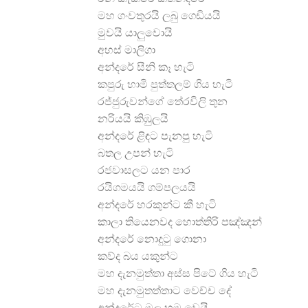
මහ ගංවතුරයි ලබු ගෙඩියයි
මුවයි යාලුවොයි
අහස් මාලිගා
අන්දරේ සීනි කෑ හැටි
කපුරු හාමි පුත්තලම් ගිය හැටි
රජ්ජුරුවන්ගේ තේරවිලි තුන
නරියයි කිඹුලයි
අන්දරේ ළිඳට පැනපු හැටි
බතල උපන් හැටි
රජවාසලට යන පාර
රයිගමයයි ගම්පලයයි
අන්දරේ හරකුන්ට කී හැටි
කාලා තියෙනවද හොත්තිරි පඤ්ඤන්
අන්දරේ නොදුටු ගොනා
කව්ද බය යකුන්ට
මහ දැනමුත්තා අස්ස පිටේ ගිය හැටි
මහ දැනමුතත්තාට වෙච්ච දේ
අන්දරේට මුල හමු වෙයි