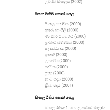
උඩරට සිංහලය (2002)
බසක මහිම පොත් පෙළ
සිංහල හෝඩිය (2000)
අකුරු හා පිලි (2000)
ණ-කාර සම්මතය (2000)
ළ-කාර සම්මතය (2000)
පද සාධනය (2000)
ප‍්‍රකෘති (2000)
උපසර්ග (2000)
තද්ධිත (2000)
ප‍්‍රත්‍ය (2000)
නාම පදය (2000)
ක‍්‍රියා පදය (2001)
සිංහල රීතිය පොත් පෙළ
සිංහල රීතිය-1 : සිංහල අක්ෂර මාලාව