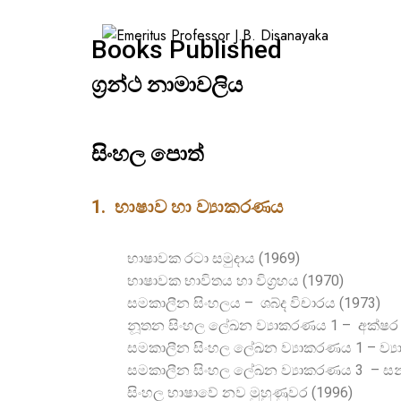
HO
Books Published
ග්‍රන්ථ නාමාවලිය
සිංහල පොත්
1. භාෂාව හා ව්‍යාකරණය
භාෂාවක රටා සමුදාය (1969)
භාෂාවක භාවිතය හා විග‍්‍රහය (1970)
සමකාලීන සිංහලය – ශබ්ද විචාරය (1973)
නූතන සිංහල ලේඛන ව්‍යාකරණය 1 – අක්ෂර ව
සමකාලීන සිංහල ලේඛන ව්‍යාකරණය 1 – ව්‍යා
සමකාලීන සිංහල ලේඛන ව්‍යාකරණය 3 – සන්ධි 
සිංහල භාෂාවේ නව මුහුණුවර (1996)