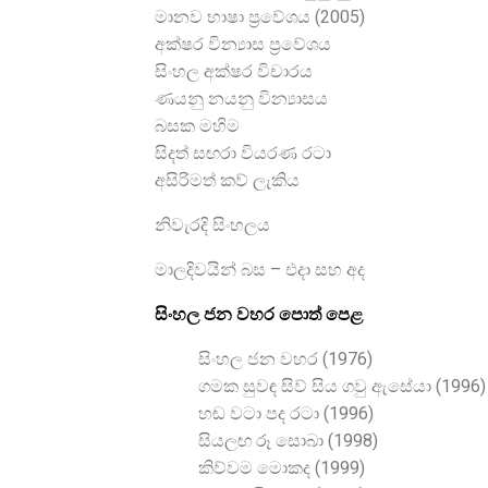
මානව භාෂා ප‍්‍රවේශය (2005)
අක්ෂර වින්‍යාස ප‍්‍රවේශය
සිංහල අක්ෂර විචාරය
ණයනු නයනු වින්‍යාසය
බසක මහිම
සිදත් සඟරා වියරණ රටා
අසිරිමත් කව් ලැකිය
නිවැරදි සිංහලය
මාලදිවයින් බස – එදා සහ අද
සිංහල ජන වහර පොත් පෙළ
සිංහල ජන වහර (1976)
ගමක සුවඳ සිව් සිය ගවු ඇසේයා (1996)
හඬ වටා පද රටා (1996)
සියලඟ රූ සොබා (1998)
කිව්වම මොකද (1999)