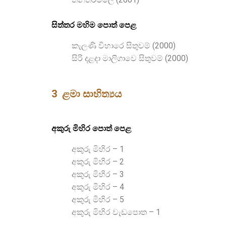
සිත්තර මහිම පොත් පෙළ
කැලණි විහාරෙ සිතුවම් (2000)
සිරි දළදා මාලිගාවෙ සිතුවම් (2000)
3 ළමා සාහිත්‍යය
අකුරු මිහිර පොත් පෙළ
අකුරු මිහිර – 1
අකුරු මිහිර – 2
අකුරු මිහිර – 3
අකුරු මිහිර – 4
අකුරු මිහිර – 5
අකුරු මිහිර වැඩපොත – 1