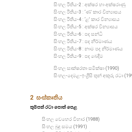
සිංහල රීතිය-2 : අක්ෂර හා අක්ෂරාණු
සිංහල රීතිය-3 : ‘ණ’ කාර වින්‍යාසය
සිංහල රීතිය-4 : ‘ළ’ කාර වින්‍යාසය
සිංහල රීතිය-5 : අක්ෂර වින්‍යාසය
සිංහල රීතිය-6 : පද සන්ධි
සිංහල රීතිය-7 : පද නිර්මාණය
සිංහල රීතිය-8 : නාම පද නිර්මාණය
සිංහල රීතිය-9 : පද බෙදීම
සිංහල සාක්ෂරතා සමීක්ෂා (1990)
සිංහල-දෙමළ-ඉංග්‍රීසි තුන් අකුරු රටා (19
2 සංස්කෘතිය
තු
ම්
පත් රටා පොත් පෙළ
සිංහල වෙහෙර විහාර (1988)
සිංහල බුදු සමය (1991)