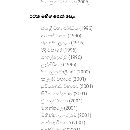
සිංහල සිරිත් විරිත් (2005)
රටක මහිම පොත් පෙළ
ජය ශ‍්‍රී මහා බෝධිය (1996)
අටමස්ථානෙ (1996)
රුවන්වැලිසෑය (1996)
රිදී විහාරෙ (1996)
දෙගල්දොරුව (1996)
මුල්කිරිගල (1996)
සිරි දළදා මාලිගාව (2000)
කැලණි විහාරෙ (2001)
සූරියගොඩ විහාරෙ (2001)
සිරිපා වන්දනාව (2001)
ශ‍්‍රී පාදස්ථානෙ (2001)
මිහින්තලේ (2001)
මිහින්තලා උරුමෙ (2001)
කන්දෙ විහාරෙ (2001)
තන්තිරිමලේ (2001)