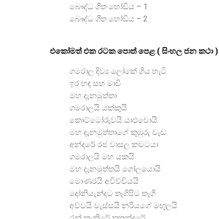
බෞද්ධ ගීත හෝඩිය – 1
බෞද්ධ ගීත හෝඩිය – 2
එකෝමත් එක රටක පොත් පෙළ ( සිංහල ජන කථා )
ගමරාල දිව්‍ය ලෝකේ ගිය හැටි
ඉර හඳ සහ මාවි
මහ දැනමුත්තා
ගමරාලයි යක්කුයි
කොට්ටෝරුවයි යාඵවොයි
මහ දැනමුත්තාගේ කුඹුරු වැඩ
අන්දරේ රජ වාසල කවටයා
ගමරාලයි මහ යකයි
මහ දැනමුත්තයි ගෝලයොයි
මොණරයි අවිච්චියයි
දෝනියැන්දට තෑගිපිට තෑගි
අව්වයි වැස්සයි නරියගේ මඟුලයි
රන් කැකිරේ කතන්දරේ