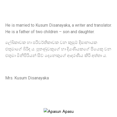
He is married to Kusum Disanayaka, a writer and translator.
He is a father of two children – son and daughter.
ලේඛිකාවක හා පරිවර්තිකාවක වන කුසුම් දිසානායක
එතුමාගේ බිරිඳ ය. පුතණුවකුගේ හා දියණියකගේ පියෙකු වන
එතුමා මිනිපිරියන් සිව් දෙනෙකුගේ ආදරණීය කිරි අත්තා ය.
Mrs. Kusum Disanayaka