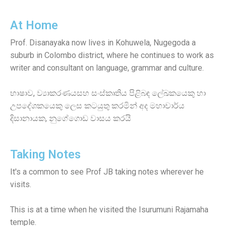
At Home
Prof. Disanayaka now lives in Kohuwela, Nugegoda a
suburb in Colombo district, where he continues to work as
writer and consultant on language, grammar and culture.
භාෂාව, ව්‍යාකරණයසහ සංස්කෘතිය පිළිබඳ ලේඛකයෙකු හා
උපදේශකයෙකු ලෙස කටයුතු කරමින් අද මහාචාර්ය
දිසානායක, නුගේගොඩ වාසය කරයි
Taking Notes
It's a common to see Prof JB taking notes wherever he
visits.
This is at a time when he visited the Isurumuni Rajamaha
temple.