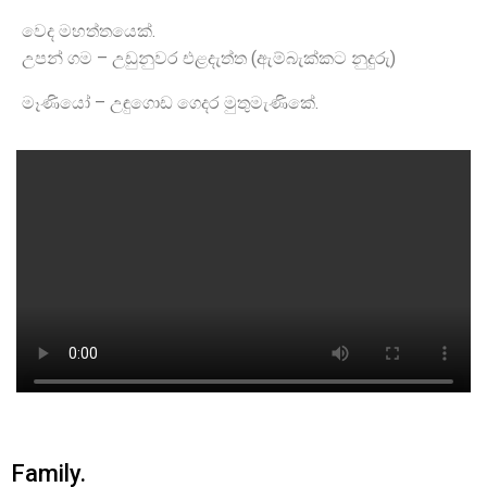
වෙද මහත්තයෙක්.
උපන් ගම – උඩුනුවර එළදැත්ත (ඇම්බැක්කට නුදුරු)
මෑණියෝ – උඳුගොඩ ගෙදර මුතුමැණිකේ.
Family.