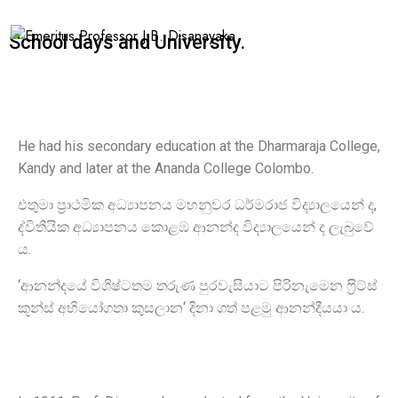
School days and University.
He had his secondary education at the Dharmaraja College,
Kandy and later at the Ananda College Colombo.
එතුමා ප්‍රාථමික අධ්‍යාපනය මහනුවර ධර්මරාජ විද්‍යාලයෙන් ද,
ද්විතීයික අධ්‍යාපනය කොළඹ ආනන්ද විද්‍යාලයෙන් ද ලැබුවේ
ය.
‘ආනන්දයේ විශිෂ්ටතම තරුණ පුරවැසියාට පිරිනැමෙන ෆ‍්‍රිට්ස්
කූන්ස් අභියෝගතා කුසලාන‘ දිනා ගත් පළමු ආනන්දීයයා ය.